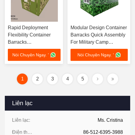
Rapid Deployment
Modular Design Container
Flexibility Container
Barracks Quick Assembly
Barracks
For Military Camp
Comprehensive Support
Environmental
Nói Chuyện Ngay. '
Nói Chuyện Ngay. '
Assurance
Friendliness
1
2
3
4
5
Liên lạc
Liên lạc:
Ms. Cristina
Điện thoại:
86-512-6395-3988