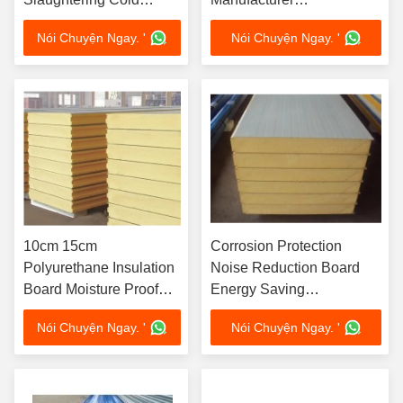
Chain Special Board
Polyurethane Polystyrene
Nói Chuyện Ngay. '
Nói Chuyện Ngay. '
Purification Board
Board
10cm 15cm
Corrosion Protection
Polyurethane Insulation
Noise Reduction Board
Board Moisture Proof
Energy Saving
Heat Insulation
Polyurethane Wall Panels
Nói Chuyện Ngay. '
Nói Chuyện Ngay. '