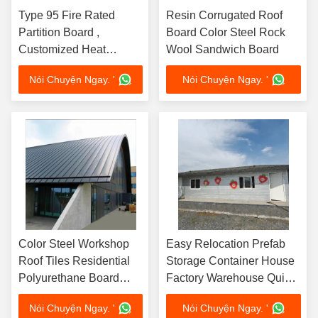
Type 95 Fire Rated
Resin Corrugated Roof
Partition Board ,
Board Color Steel Rock
Customized Heat
Wool Sandwich Board
Insulation Sandwich
Nói Chuyện Ngay. '
Nói Chuyện Ngay. '
Panel Board
Color Steel Workshop
Easy Relocation Prefab
Roof Tiles Residential
Storage Container House
Polyurethane Board
Factory Warehouse Quick
Environmental
Assembly
Nói Chuyện Ngay. '
Nói Chuyện Ngay. '
Protection Plate