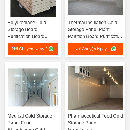
Polyurethane Cold
Thermal Insulation Cold
Storage Board
Storage Panel Plant
Purification Board
Partition Board Purification
Polystyrene Heat
Board Polystyrene Board
Nói Chuyện Ngay. '
Nói Chuyện Ngay. '
Insulation Panels
Medical Cold Storage
Pharmaceutical Food Cold
Panel Food
Storage Panel
Slaughtering Cold
Manufacturer