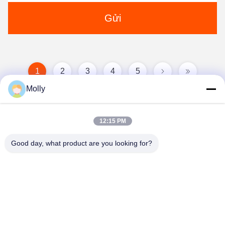
Gửi
1
2
3
4
5
Molly
12:15 PM
Good day, what product are you looking for?
Suzhou Stars Integrated Housing Co., Ltd.
sales@szstarshouse.com
86-512-6395-3988