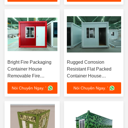
Bright Fire Packaging
Rugged Corrosion
Container House
Resistant Flat Packed
Removable Fire
Container House
Equipment Storage
Moveable Living Storage
Nói Chuyện Ngay. '
Nói Chuyện Ngay. '
Space
Space